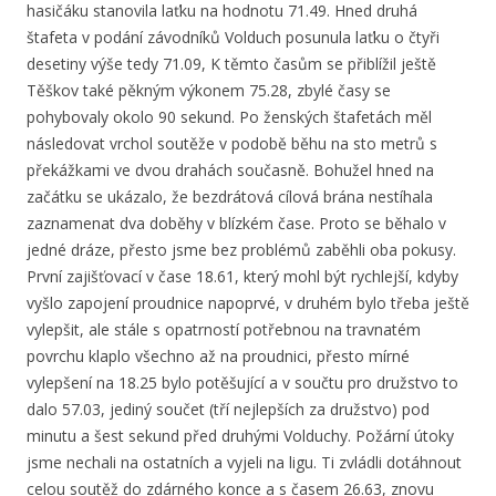
hasičáku stanovila laťku na hodnotu 71.49. Hned druhá
štafeta v podání závodníků Volduch posunula laťku o čtyři
desetiny výše tedy 71.09, K těmto časům se přiblížil ještě
Těškov také pěkným výkonem 75.28, zbylé časy se
pohybovaly okolo 90 sekund. Po ženských štafetách měl
následovat vrchol soutěže v podobě běhu na sto metrů s
překážkami ve dvou drahách současně. Bohužel hned na
začátku se ukázalo, že bezdrátová cílová brána nestíhala
zaznamenat dva doběhy v blízkém čase. Proto se běhalo v
jedné dráze, přesto jsme bez problémů zaběhli oba pokusy.
První zajišťovací v čase 18.61, který mohl být rychlejší, kdyby
vyšlo zapojení proudnice napoprvé, v druhém bylo třeba ještě
vylepšit, ale stále s opatrností potřebnou na travnatém
povrchu klaplo všechno až na proudnici, přesto mírné
vylepšení na 18.25 bylo potěšující a v součtu pro družstvo to
dalo 57.03, jediný součet (tří nejlepších za družstvo) pod
minutu a šest sekund před druhými Volduchy. Požární útoky
jsme nechali na ostatních a vyjeli na ligu. Ti zvládli dotáhnout
celou soutěž do zdárného konce a s časem 26.63, znovu