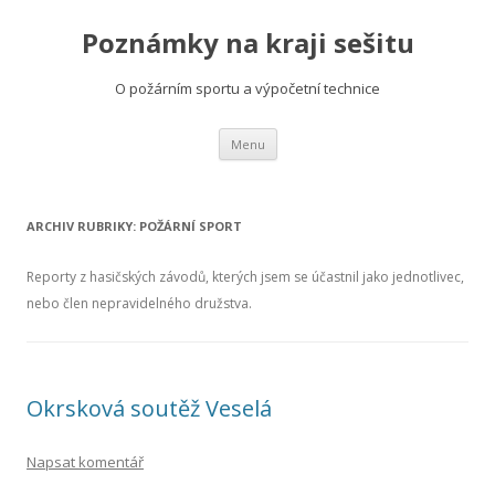
Poznámky na kraji sešitu
O požárním sportu a výpočetní technice
Přejít
Menu
k
obsahu
webu
ARCHIV RUBRIKY:
POŽÁRNÍ SPORT
Reporty z hasičských závodů, kterých jsem se účastnil jako jednotlivec,
nebo člen nepravidelného družstva.
Okrsková soutěž Veselá
Napsat komentář