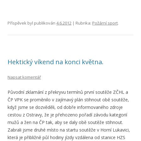
Příspěvek byl publikován
4.6.2012
| Rubrika:
Požární sport
.
Hektický víkend na konci května.
Napsat komentář
Původní zklamání z překryvu termínů první soutěže ZČHL a
ČP VPK se proměnilo v zajímavý plán stihnout obě soutěže,
když jsme se dozvěděli, od dobře informovaného zdroje
cestou z Ostravy, že je přehozeno pořadí závodu kategorií
mužů a žen na ČP tak, aby se daly obě soutěže stihnout.
Zabrali jsme druhé místo na startu soutěže v Horní Lukavici,
která je přibližně půl hodiny jízdy vzdálena od stanice HZS