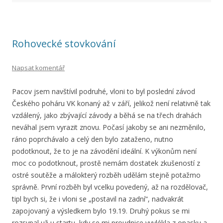
Rohovecké stovkování
Napsat komentář
Pacov jsem navštívil podruhé, vloni to byl poslední závod
Českého poháru VK konaný až v září, jelikož není relativně tak
vzdálený, jako zbývající závody a běhá se na třech drahách
neváhal jsem vyrazit znovu. Počasí jakoby se ani nezměnilo,
ráno poprchávalo a celý den bylo zataženo, nutno
podotknout, že to je na závodění ideální. K výkonům není
moc co podotknout, prostě nemám dostatek zkušeností z
ostré soutěže a málokterý rozběh udělám stejně potažmo
správně. První rozběh byl vcelku povedený, až na rozdělovač,
tipl bych si, že i vloni se „postavil na zadní“, nadvakrát
zapojovaný a výsledkem bylo 19.19. Druhý pokus se mi
rozsypal už u startu, kdy se mi proudnice vyvlékla z opasku a