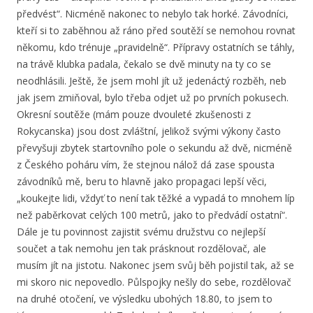
předvést“. Nicméně nakonec to nebylo tak horké. Závodníci,
kteří si to zaběhnou až ráno před soutěží se nemohou rovnat
někomu, kdo trénuje „pravidelně“. Přípravy ostatních se táhly,
na trávě klubka padala, čekalo se dvě minuty na ty co se
neodhlásili. Ještě, že jsem mohl jít už jedenáctý rozběh, neb
jak jsem zmiňoval, bylo třeba odjet už po prvních pokusech.
Okresní soutěže (mám pouze dvouleté zkušenosti z
Rokycanska) jsou dost zvláštní, jelikož svými výkony často
převyšuji zbytek startovního pole o sekundu až dvě, nicméně
z Českého poháru vím, že stejnou nálož dá zase spousta
závodníků mě, beru to hlavně jako propagaci lepší věci,
„koukejte lidi, vždyť to není tak těžké a vypadá to mnohem líp
než paběrkovat celých 100 metrů, jako to předvádí ostatní“.
Dále je tu povinnost zajistit svému družstvu co nejlepší
součet a tak nemohu jen tak prásknout rozdělovač, ale
musím jít na jistotu. Nakonec jsem svůj běh pojistil tak, až se
mi skoro nic nepovedlo. Půlspojky nešly do sebe, rozdělovač
na druhé otočení, ve výsledku ubohých 18.80, to jsem to