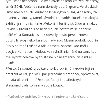
týmu moc nepomohl. To byla chvíle našeho zmizení ze scény,
směr ZČHL. Večer se nám donesly dobré zprávy. Ve stovkách
jsme měli v součtu druhý nejlepší výkon 65.84, 4 desetiny za
prvními Volduchy, tamní závodníci na sobě skutečně makají a
zahlédl jsem u nich také překonání bariéry skrčkou á la Jakub
Pěkný. V útoku se sice nedařilo, ale ostatním se nedařilo
ještě víc a Kornatice si tak odvezly místo prvé a znovu
potvrdily svoji několikaletou nadvládu. Musím podotknout, že
útoky se měřili ručně a tak je trochu sporné, kdo měl z
dvojice Kornatice – Holoubkov vyhrát, nicméně na tom, kdo
měl vyhrát celkově by to stejně nic nezměnilo, čísla mluví
jasně.
Přesto, že soutěž provázelo tolik problémů, neodvažuji se
prací tolika lidí, jen kvůli pár jedincům s praporky, opovrhovat,
pravda okresní soutěže se pořádají i na atletických
stadionech, ale tohle má svoje kouzlo.
Příspěvek byl publikován
4.6.2011
| Rubrika:
Požární sport
.