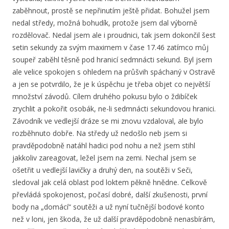
zaběhnout, prostě se nepřinutím ještě přidat. Bohužel jsem
nedal středy, možná bohudík, protože jsem dal výborně
rozdělovač. Nedal jsem ale i proudnici, tak jsem dokončil šest
setin sekundy za svým maximem v čase 17.46 zatímco můj
soupeř zaběhl těsně pod hranicí sedmnácti sekund. Byl jsem
ale velice spokojen s ohledem na průšvih spáchaný v Ostravě
a jen se potvrdilo, že je k úspěchu je třeba objet co největší
množství závodů. Cílem druhého pokusu bylo o ždibíček
zrychlit a pokořit osobák, ne-li sedmnácti sekundovou hranici.
Závodník ve vedlejší dráze se mi znovu vzdaloval, ale bylo
rozběhnuto dobře. Na středy už nedošlo neb jsem si
pravděpodobně natáhl hadici pod nohu a než jsem stihl
jakkoliv zareagovat, ležel jsem na zemi. Nechal jsem se
ošetřit u vedlejší lavičky a druhý den, na soutěži v Seči,
sledoval jak celá oblast pod loktem pěkně hnědne. Celkově
převládá spokojenost, počasí dobré, další zkušenosti, první
body na „domácí“ soutěži a už nyní tučnější bodové konto
než v loni, jen škoda, že už další pravděpodobně nenasbírám,