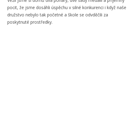
Vezli jsme si domů dva poháry, dvě sady medailí a příjemný
pocit, že jsme dosáhli úspěchu v silné konkurenci i když naše
družstvo nebylo tak početné a škole se odvděčili za
poskytnuté prostředky.