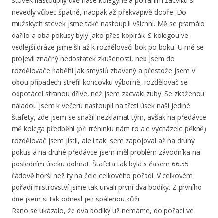
stovek nastoupily dvě naše kolegyně a po raním zácviku si
nevedly vůbec špatně, naopak až překvapivě dobře. Do
mužských stovek jsme také nastoupili všichni. Mě se pramálo
dařilo a oba pokusy byly jako přes kopírák. S kolegou ve
vedlejší dráze jsme šli až k rozdělovači bok po boku. U mě se
projevil značný nedostatek zkušeností, neb jsem do
rozdělovače naběhl jak smyslů zbavený a přestože jsem v
obou případech strefil koncovku výborně, rozdělovač se
odpotácel stranou dříve, než jsem zacvakl zuby. Se zkaženou
náladou jsem k večeru nastoupil na třetí úsek naší jediné
štafety, zde jsem se snažil nezklamat tým, avšak na předávce
mě kolega předběhl (při tréninku nám to ale vycházelo pěkně)
rozdělovač jsem jistil, ale i tak jsem zapojoval až na druhý
pokus a na druhé předávce jsem měl problém závodníka na
posledním úseku dohnat. Štafeta tak byla s časem 66.55
řádově horší než ty na čele celkového pořadí. V celkovém
pořadí mistrovství jsme tak urvali první dva bodíky. Z prvního
dne jsem si tak odnesl jen spálenou kůži.
Ráno se ukázalo, že dva bodíky už nemáme, do pořadí ve