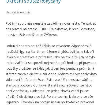
Okresní soutěž Rokycany
Napsat komentář
Požární sport nás neustále zavádí na nová místa. Tentokrát
nás přivedl na hranici CHKO Křivoklátsko, k řece Berounce,
na závodiště poblíž obce Zvíkovec.
Bohužel se tato soutěž křížila se závodem Západočeské
hasičské ligy, na které nemůžeme chybět, byli jsme tak při
jakékoliv přestávce a průtazích jako na trní a že jich nebylo
málo. Začátek se zpozdil nejméně o půl hodinu, příprava na
rozběhy družstev se táhly jak týden bez peněz a průměrná
štafeta zabrala družstvu 90 vteřin. Málem mě vypadaly vlasy
vida první štafetu družstva Zvíkovce. Už rozestavování na
startovní pozice v člunkové štafetě naznačovalo, že něco
není v pořádku. Evidentně jen jeden člověk věděl jak se
přibližně disciplína provádí. Po startovním klaksonu se vše
vyjasnilo. Závodník na prvním úseku horko-těžko překonal