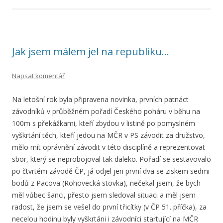
Jak jsem málem jel na republiku…
Napsat komentář
Na letošní rok byla připravena novinka, prvních patnáct
závodníků v průběžném pořadí Českého poháru v běhu na
100m s překážkami, kteří zbydou v listině po pomyslném
vyškrtání těch, kteří jedou na MČR v PS závodit za družstvo,
mělo mít oprávnění závodit v této disciplíně a reprezentovat
sbor, který se neprobojoval tak daleko. Pořadí se sestavovalo
po čtvrtém závodě ČP, já odjel jen první dva se ziskem sedmi
bodů z Pacova (Rohovecká stovka), nečekal jsem, že bych
měl vůbec šanci, přesto jsem sledoval situaci a měl jsem
radost, že jsem se vešel do první třicítky (v ČP 51. příčka), za
necelou hodinu byly vyškrtáni i závodníci startující na MČR