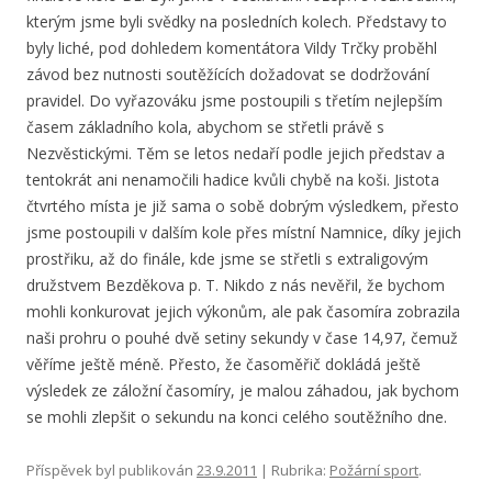
kterým jsme byli svědky na posledních kolech. Představy to
byly liché, pod dohledem komentátora Vildy Trčky proběhl
závod bez nutnosti soutěžících dožadovat se dodržování
pravidel. Do vyřazováku jsme postoupili s třetím nejlepším
časem základního kola, abychom se střetli právě s
Nezvěstickými. Těm se letos nedaří podle jejich představ a
tentokrát ani nenamočili hadice kvůli chybě na koši. Jistota
čtvrtého místa je již sama o sobě dobrým výsledkem, přesto
jsme postoupili v dalším kole přes místní Namnice, díky jejich
prostřiku, až do finále, kde jsme se střetli s extraligovým
družstvem Bezděkova p. T. Nikdo z nás nevěřil, že bychom
mohli konkurovat jejich výkonům, ale pak časomíra zobrazila
naši prohru o pouhé dvě setiny sekundy v čase 14,97, čemuž
věříme ještě méně. Přesto, že časoměřič dokládá ještě
výsledek ze záložní časomíry, je malou záhadou, jak bychom
se mohli zlepšit o sekundu na konci celého soutěžního dne.
Příspěvek byl publikován
23.9.2011
| Rubrika:
Požární sport
.