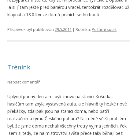
já si jí tam ještě před bariérou vracel, tentokrát rozdělovač už
klapnul a 18.04 veze domů prvních sedm bodů.
Příspěvek byl publikován
29.5.2011
| Rubrika:
Požární sport
.
Trénink
Napsat komentář
Uplynul pouhý den a mi byli znovu na stanici Košutka,
hasičům tam zbyla vystavená auta, ale hlavně ty hezké nové
překážky, zdalipak jsou na stanici doma, nebo patří
realizačnímu týmu Českého poháru? Nicméně větší problém
byl, že jsme doma nechali všechny tretry vyjma jedněch, řekl
jsem si tedy, že na mistrovství světa přece taky běhají bez