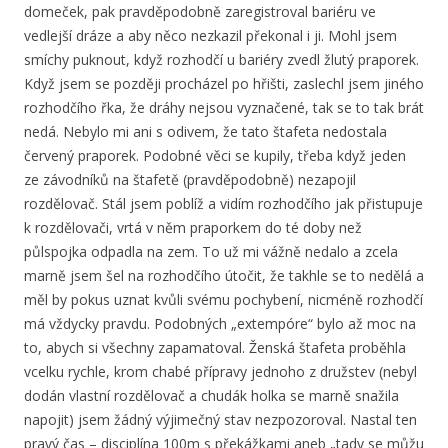
domeček, pak pravděpodobně zaregistroval bariéru ve
vedlejší dráze a aby něco nezkazil překonal i ji. Mohl jsem
smíchy puknout, když rozhodčí u bariéry zvedl žlutý praporek.
Když jsem se později procházel po hřišti, zaslechl jsem jiného
rozhodčího řka, že dráhy nejsou vyznačené, tak se to tak brát
nedá. Nebylo mi ani s odivem, že tato štafeta nedostala
červený praporek. Podobné věci se kupily, třeba když jeden
ze závodníků na štafetě (pravděpodobně) nezapojil
rozdělovač. Stál jsem poblíž a vidím rozhodčího jak přistupuje
k rozdělovači, vrtá v něm praporkem do té doby než
půlspojka odpadla na zem. To už mi vážně nedalo a zcela
marně jsem šel na rozhodčího útočit, že takhle se to nedělá a
měl by pokus uznat kvůli svému pochybení, nicméně rozhodčí
má vždycky pravdu. Podobných „extempóre“ bylo až moc na
to, abych si všechny zapamatoval. Ženská štafeta proběhla
vcelku rychle, krom chabé přípravy jednoho z družstev (nebyl
dodán vlastní rozdělovač a chudák holka se marně snažila
napojit) jsem žádný výjimečný stav nezpozoroval. Nastal ten
pravý čas – disciplína 100m s překážkami aneb „tady se můžu