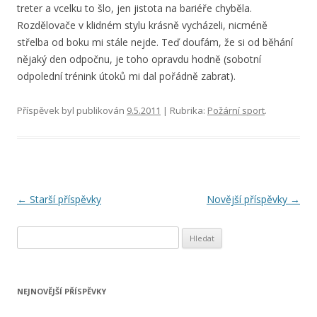
treter a vcelku to šlo, jen jistota na bariéře chyběla.
Rozdělovače v klidném stylu krásně vycházeli, nicméně
střelba od boku mi stále nejde. Teď doufám, že si od běhání
nějaký den odpočnu, je toho opravdu hodně (sobotní
odpolední trénink útoků mi dal pořádně zabrat).
Příspěvek byl publikován
9.5.2011
| Rubrika:
Požární sport
.
Navigace
←
Starší příspěvky
Novější příspěvky
→
pro
Vyhledávání
příspěvky
NEJNOVĚJŠÍ PŘÍSPĚVKY