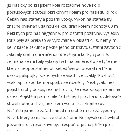
Již klasicky po krajském kole roztáčíme nové kolo
postupových soutěží okrskovým kolem pro následující rok.
Čekaly nás štafety a požární útoky. Výkon na štafetě byl
značně ovlivněn údajnou délkou drah kolem hodnoty 60 m.
Řekl bych pro nás negativně, pro ostatní pozitivně. Výsledky
totiž byly až překvapivě vyrovnané v oblasti 45 s, nemýlím-li
se, v každé sekundě pěkně jedno družstvo. Ostatní závodníci
zvládaly dráhu ohraničenou dřevěnými kolíky výborně,
zejména se mi líbily výkony těch na bariéře. Co se týče mě,
který s neopodstatněnou sebedůvěrou pokazil na třetím
úseku půlspojky, které bych se vsadil, že cvakly. Rozhodčí
však rýpl praporkem a spojky se rozdělily. Nezbývalo než
pojistit druhý pokus, reálně hrozilo, že nepostoupíme ani na
okres. Pojištění jsem si ale řádně nepřipravil a u rozdělovače
strávil notnou chvíli, než jsem vše třikrát zkontroloval.
Naštěstí jsme se zařadili hned na druhé místo za výborný
Nevid, který to na nás ve štafetě umí. Nezbývalo než vyhrát
požární útok, respektive být alespoň o jednu příčku před