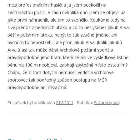
mezi profesionálními hasiči a já jsem poskočil na
sedmnáctou pozici. V řádu několika dnů jsem se objevil už
jako první náhradník, ale tím to skončilo. Koukáme tedy na
živý přenos z nedělních útoků a co to neslyšíme? Jakub Arvai
běží v požárním útoku, nebýt to tak zvučné jméno, ani
bychom to nepostřehli, ale proč Jakub Arvai (kolik Jakubů
Arvaiů asi tak může dělat vrcholově požární sport) a
pravděpodobně jeho bratr, který se ani ve výsledkové listině
běhu na 100 m neobjevil, zabírají zbytečně místo ostatním?
Chápu, že o tom dotyční nemuseli vědět a vrcholové
sportovce tak podřadný způsob postupu na MČR
pravděpodobně ani nezajímá.
Příspěvek byl publikován
21.8.2011
| Rubrika:
Požární sport
.