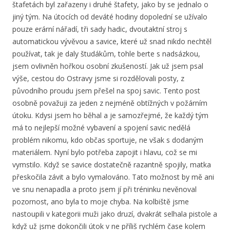
štafetách byl zařazeny i druhé štafety, jako by se jednalo o
jiný tým. Na útocích od deváté hodiny dopolední se užívalo
pouze erární nářadí, tři sady hadic, dvoutaktní stroj s
automatickou vývěvou a savice, které už snad nikdo nechtěl
používat, tak je daly študákům, tohle berte s nadsázkou,
jsem ovlivněn hořkou osobní zkušeností. Jak už jsem psal
výše, cestou do Ostravy jsme si rozdělovali posty, z
původního proudu jsem přešel na spoj savic. Tento post
osobně považuji za jeden z nejméně obtížných v požárním
útoku. Kdysi jsem ho běhal a je samozřejmé, že každý tým
má to nejlepší možné vybavení a spojení savic nedělá
problém nikomu, kdo občas sportuje, ne však s dodaným
materiálem. Nyní bylo potřeba zapojit i hlavu, což se mi
vymstilo. Když se savice dostatečně razantně spojily, matka
přeskočila závit a bylo vymalováno. Tato možnost by mě ani
ve snu nenapadla a proto jsem jí při tréninku nevěnoval
pozornost, ano byla to moje chyba. Na kolbiště jsme
nastoupili v kategorii muži jako druzí, dvakrát selhala pistole a
když už jsme dokončili útok v ne příliš rychlém čase kolem