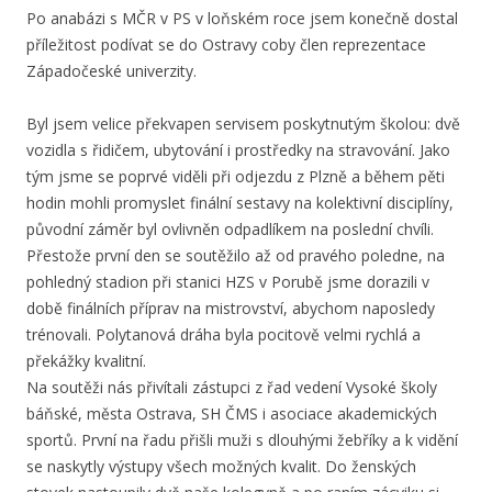
Po anabázi s MČR v PS v loňském roce jsem konečně dostal
příležitost podívat se do Ostravy coby člen reprezentace
Západočeské univerzity.
Byl jsem velice překvapen servisem poskytnutým školou: dvě
vozidla s řidičem, ubytování i prostředky na stravování. Jako
tým jsme se poprvé viděli při odjezdu z Plzně a během pěti
hodin mohli promyslet finální sestavy na kolektivní disciplíny,
původní záměr byl ovlivněn odpadlíkem na poslední chvíli.
Přestože první den se soutěžilo až od pravého poledne, na
pohledný stadion při stanici HZS v Porubě jsme dorazili v
době finálních příprav na mistrovství, abychom naposledy
trénovali. Polytanová dráha byla pocitově velmi rychlá a
překážky kvalitní.
Na soutěži nás přivítali zástupci z řad vedení Vysoké školy
báňské, města Ostrava, SH ČMS i asociace akademických
sportů. První na řadu přišli muži s dlouhými žebříky a k vidění
se naskytly výstupy všech možných kvalit. Do ženských