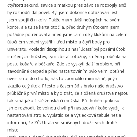
čtyřiceti sekund, savice s matkou přes závit se rozpojily aniž
by rozhodčí dal povel. Byl jsem dokonce dotazován jestli
jsem spojil či nikoliv. Takže mám další neúspěch na svém
kontě, ale tu se karta otočila, před druhým útokem jsem
pořádně potrénoval a hned jsme tam i díky klukům na celém
útočném vedení vystřihli třetí místo a čtyři body pro
univerzitu. Poslední disciplínou s naší účastí byl požární útok
smíšených družstev, tým zůstal totožný, změna proběhla na
postu košaře a béčkaře. Zde se vyskytl další problém, při
zavodněné čerpadla před nastartováním bylo velmi obtížné
uvést stroj do chodu, nás to zpomalilo minimálně, jiným
zkazilo celý útok. Přesto s časem 36 s bralo naše družstvo
průběžně první místo a bylo znát, že složená družstva nejsou
tak silná jako čistě ženská či mužská. Při druhém pokusu
jsme rozhodli, že volnou chvíli při nasazování koše využiji k
nastartování stroje. Vyplatilo se a výsledková tabule nesla
informaci, že ZČU brala ve smíšených družstvech druhé
místo.