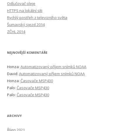
Odlučovač oleje
HTTPS na lokální síti
Rychlý postřeh z televizního světa
Šumavský sjezd 2014
ZČHL 2014
NEJNOVĚJŠÍ KOMENTÁŘE
Honza
:
Automatizovaný příjem snímků NOAA
David
:
Automatizovaný příjem snímků NOAA
Honza
:
Časovače MSP430
Palo
:
Časovače MSP430
Palo
:
Časovače MSP430
ARCHIVY
Říjen 2021