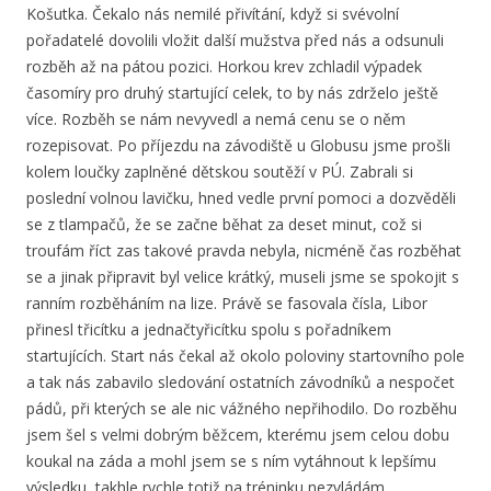
Košutka. Čekalo nás nemilé přivítání, když si svévolní
pořadatelé dovolili vložit další mužstva před nás a odsunuli
rozběh až na pátou pozici. Horkou krev zchladil výpadek
časomíry pro druhý startující celek, to by nás zdrželo ještě
více. Rozběh se nám nevyvedl a nemá cenu se o něm
rozepisovat. Po příjezdu na závodiště u Globusu jsme prošli
kolem loučky zaplněné dětskou soutěží v PÚ. Zabrali si
poslední volnou lavičku, hned vedle první pomoci a dozvěděli
se z tlampačů, že se začne běhat za deset minut, což si
troufám říct zas takové pravda nebyla, nicméně čas rozběhat
se a jinak připravit byl velice krátký, museli jsme se spokojit s
ranním rozběháním na lize. Právě se fasovala čísla, Libor
přinesl třicítku a jednačtyřicítku spolu s pořadníkem
startujících. Start nás čekal až okolo poloviny startovního pole
a tak nás zabavilo sledování ostatních závodníků a nespočet
pádů, při kterých se ale nic vážného nepřihodilo. Do rozběhu
jsem šel s velmi dobrým běžcem, kterému jsem celou dobu
koukal na záda a mohl jsem se s ním vytáhnout k lepšímu
výsledku, takhle rychle totiž na tréninku nezvládám