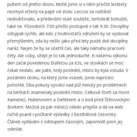
pultem od jiného sboru. Mohli jsme si v něm přečíst leckterý
nesmysl vržený na papír od stolu. Leccos se naštěstí
nedodržovalo, a především start soutěže, tentokrát bohužel,
také ne. Původních 7:00 přešlo postupně v tak 9:30. Disciplíny
odsýpali rychle, ale kdo z hodnostářů sdružení by se vysiloval
přemýšlením, zda by nešlo jako před lety pustit dvě disciplíny
naráz. Nejen že by se ušetřil čas, ale taky námahu pracovní
čety. Ale coby, vždyť je to tak jednoduché. K našemu výkonu:
den začal povedenou štafetou za 63s, ve stovkách se moc
čekat nedalo, ale páté, tedy poslední, místo by byla ostuda. V
požárním útoku, na který jsme vsázeli, jsme naprosto
pohořeli. Oba pokusy vysoko nad půl minuty po problémech
na béčkách znamenaly poslední místo. Celkově čtvrtí za Horní
Kamenicí, Hubenovem a Dehtínem a o bod před Štěnovickým
Borkem. Možná za pár měsíců někdo přepíše a dá na web
ručně psané i počítané výsledky z bezdrátové časomíry.
Článek vydávám s odstupem časovým, zapomněl jsem jej
odeslat.