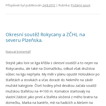
Příspěvek byl publikován
24.8.2012
| Rubrika:
Požární sport
.
Okresní soutěž Rokycany a ZČHL na
severu Plzeňska.
Napsat komentář
Stejně jako loni se liga křížila s okresní soutěží a to nejen na
Rokycansku, ale také na Domažlicku, odkud však družstva
vůbec na ligu nepřijela. My měli v plánu opustit Holoubkov po
štafetách a stovkách a včas dorazit do Nekmíře na závěr
mužské kategorie. Čtvrt hodiny před devátou začala soutěž
mužskou štafetou na 4×100 m. Kornatice startovaly na
vlastní žádost jako první a štafeta složená z mého bratra na
domečku, Marka na bariéře, mě na hadicích a Alešem na