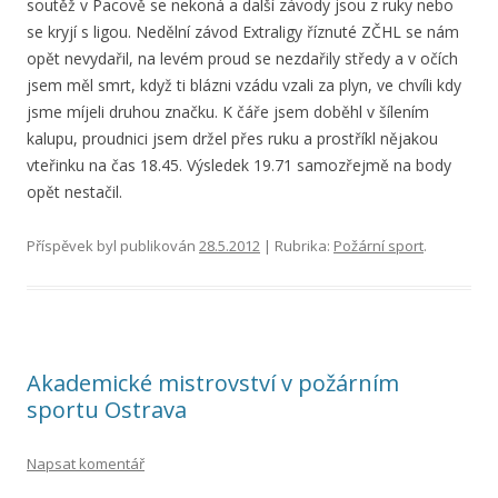
soutěž v Pacově se nekoná a další závody jsou z ruky nebo
se kryjí s ligou. Nedělní závod Extraligy říznuté ZČHL se nám
opět nevydařil, na levém proud se nezdařily středy a v očích
jsem měl smrt, když ti blázni vzádu vzali za plyn, ve chvíli kdy
jsme míjeli druhou značku. K čáře jsem doběhl v šílením
kalupu, proudnici jsem držel přes ruku a prostříkl nějakou
vteřinku na čas 18.45. Výsledek 19.71 samozřejmě na body
opět nestačil.
Příspěvek byl publikován
28.5.2012
| Rubrika:
Požární sport
.
Akademické mistrovství v požárním
sportu Ostrava
Napsat komentář