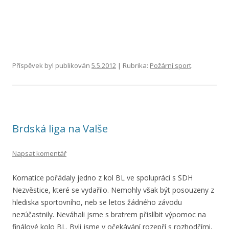
Příspěvek byl publikován
5.5.2012
| Rubrika:
Požární sport
.
Brdská liga na Valše
Napsat komentář
Kornatice pořádaly jedno z kol BL ve spolupráci s SDH
Nezvěstice, které se vydařilo. Nemohly však být posouzeny z
hlediska sportovního, neb se letos žádného závodu
nezúčastnily. Neváhali jsme s bratrem přislíbit výpomoc na
finálové kolo BL. Byli jsme v očekávání rozepří s rozhodčími,