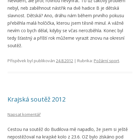
Nevidem, ale proč rovnou nevyhrát. To už takový problém
nebyl, neb zaběhnout nástřik na dvě hadice B je dětská
slavnost. Dětská? Ano, dráhu nám během prvního pokusu
přeběhla malá holčička, kterou jsem těsně minul. A vážně
nevím co bych dělal, kdyby se včas nerozběhla. Konec byl
tedy šťastný a příští rok můžeme vyrazit znovu na okresní
soutěž.
Příspěvek byl publikován
24.8.2012
| Rubrika:
Požární sport
.
Krajská soutěž 2012
Napsat komentář
Cestou na soutěž do Budilova mě napadlo, že jsem si ještě
nepostěžoval na krajské kolo z 23.6. OZ bylo získáno pod