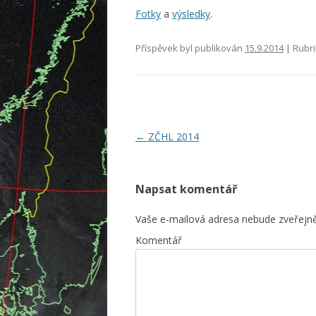
Fotky
a
výsledky
.
Příspěvek byl publikován
15.9.2014
| Rubr
Navigace
←
ZČHL 2014
pro
příspěvky
Napsat komentář
Vaše e-mailová adresa nebude zveřejn
Komentář