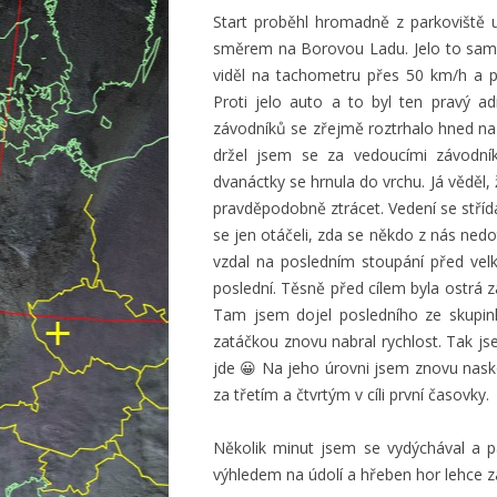
Start proběhl hromadně z parkoviště 
směrem na Borovou Ladu. Jelo to samo
viděl na tachometru přes 50 km/h a p
Proti jelo auto a to byl ten pravý a
závodníků se zřejmě roztrhalo hned na 
držel jsem se za vedoucími závodník
dvanáctky se hrnula do vrchu. Já věděl
pravděpodobně ztrácet. Vedení se střídal
se jen otáčeli, zda se někdo z nás ned
vzdal na posledním stoupání před vel
poslední. Těsně před cílem byla ostrá 
Tam jsem dojel posledního ze skupink
zatáčkou znovu nabral rychlost. Tak js
jde 😀 Na jeho úrovni jsem znovu nasko
za třetím a čtvrtým v cíli první časovky.
Několik minut jsem se vydýchával a p
výhledem na údolí a hřeben hor lehce 