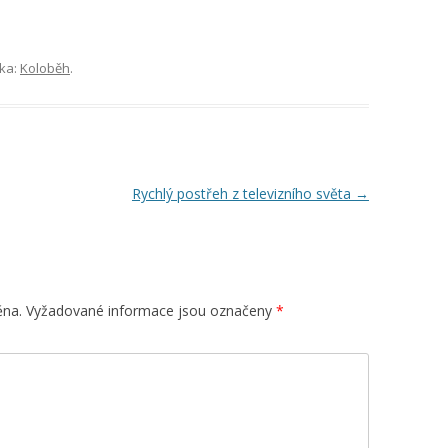
ika:
Koloběh
.
Rychlý postřeh z televizního světa
→
ěna.
Vyžadované informace jsou označeny
*