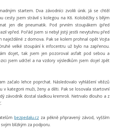
adným startem. Dva závodníci zvolili únik. Já se chtěl
šinu cesty jsem strávil s kolegou na K6. Koloběžky s bílým
znat jen dle pneumatik. Pod prvním stoupákem (před
zil vpřed. Pořád jsem si nebyl jistý jestli nevytuhnu před
mam naježděné z domova. Pak se kolem prohnal opět Vojta
Druhé velké stoupání k infocentru už bylo na zapřenou.
dám dojet, tak jsem jen pozoroval asfalt pod sebou a
ici jsem udržel a na vzdory výsledkům jsem dojel zpět
 tam začalo lehce poprchat. Následovalo vyhlášení vítězů
u v kategorii muži, ženy a děti. Pak se losovala startovní
ždý závodník dostal sladkou kremroli. Netrvalo dlouho a z
.
datelům
bezpedalu.cz
za pěkně připravený závod, vyšším
 svým blízkým za podporu.