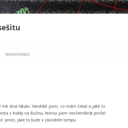
sešitu
Přejít
k
RADIOSTANICE
obsahu
webu
 mě dost lákalo. Nevěděl jsem, co mám čekat a jaké to
cesta z Kvildy na Bučinu, kterou jsem nesčetněkrát prošel
žce. Jenže, jaké to bude v závodním tempu.