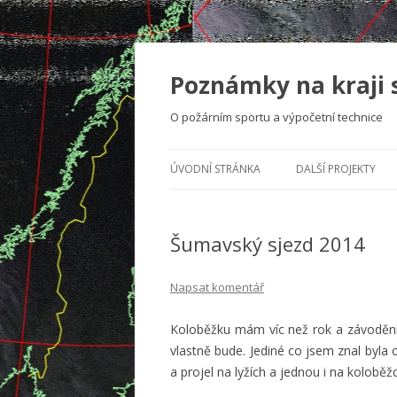
Poznámky na kraji 
O požárním sportu a výpočetní technice
ÚVODNÍ STRÁNKA
DALŠÍ PROJEKTY
Šumavský sjezd 2014
Napsat komentář
Koloběžku mám víc než rok a závodění
vlastně bude. Jediné co jsem znal byla 
a projel na lyžích a jednou i na kolobě