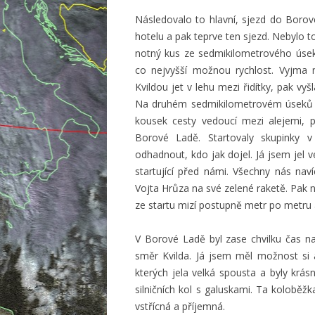
Následovalo to hlavní, sjezd do Borové
hotelu a pak teprve ten sjezd. Nebylo t
notný kus ze sedmikilometrového úsek
co nejvyšší možnou rychlost. Vyjma n
Kvildou jet v lehu mezi řidítky, pak vyš
Na druhém sedmikilometrovém úseků to
kousek cesty vedoucí mezi alejemi, p
Borové Ladě. Startovaly skupinky v
odhadnout, kdo jak dojel. Já jsem jel v
startující před námi. Všechny nás naví
Vojta Hrůza na své zelené raketě. Pak 
ze startu mizí postupně metr po metru a
V Borové Ladě byl zase chvilku čas n
směr Kvilda. Já jsem měl možnost si 
kterých jela velká spousta a byly krás
silničních kol s galuskami. Ta koloběž
vstřícná a příjemná.