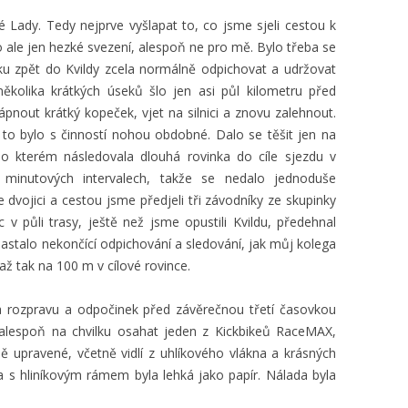
 Lady. Tedy nejprve vyšlapat to, co jsme sjeli cestou k
o ale jen hezké svezení, alespoň ne pro mě. Bylo třeba se
u zpět do Kvildy zcela normálně odpichovat a udržovat
ěkolika krátkých úseků šlo jen asi půl kilometru před
lápnout krátký kopeček, vjet na silnici a znovu zalehnout.
 bylo s činností nohou obdobné. Dalo se těšit jen na
o kterém následovala dlouhá rovinka do cíle sjezdu v
 minutových intervalech, takže se nedalo jednoduše
e dvojici a cestou jsme předjeli tři závodníky ze skupinky
c v půli trasy, ještě než jsme opustili Kvildu, předehnal
nastalo nekončící odpichování a sledování, jak můj kolega
ž tak na 100 m v cílové rovince.
a rozpravu a odpočinek před závěrečnou třetí časovkou
alespoň na chvilku osahat jeden z Kickbikeů RaceMAX,
ně upravené, včetně vidlí z uhlíkového vlákna a krásných
ka s hliníkovým rámem byla lehká jako papír. Nálada byla