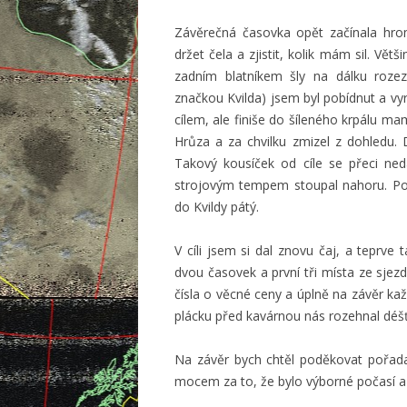
Závěrečná časovka opět začínala hrom
držet čela a zjistit, kolik mám sil. Vět
zadním blatníkem šly na dálku roze
značkou Kvilda) jsem byl pobídnut a vyra
cílem, ale finiše do šíleného krpálu 
Hrůza a za chvilku zmizel z dohledu. 
Takový kousíček od cíle se přeci ne
strojovým tempem stoupal nahoru. Poz
do Kvildy pátý.
V cíli jsem si dal znovu čaj, a teprve
dvou časovek a první tři místa ze sjezd
čísla o věcné ceny a úplně na závěr ka
plácku před kavárnou nás rozehnal déšť
Na závěr bych chtěl poděkovat pořa
mocem za to, že bylo výborné počasí a