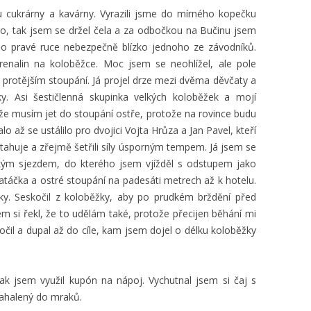
u cukrárny a kavárny. Vyrazili jsme do mírného kopečku
, tak jsem se držel čela a za odbočkou na Bučinu jsem
o pravé ruce nebezpečně blízko jednoho ze závodníků.
drenalin na koloběžce. Moc jsem se neohlížel, ale pole
protějším stoupání. Já projel drze mezi dvěma děvčaty a
y. Asi šestičlenná skupinka velkých koloběžek a mojí
, že musím jet do stoupání ostře, protože na rovince budu
o až se ustálilo pro dvojici Vojta Hrůza a Jan Pavel, kteří
otahuje a zřejmě šetřili síly úsporným tempem. Já jsem se
kým sjezdem, do kterého jsem vjížděl s odstupem jako
zatáčka a ostré stoupání na padesáti metrech až k hotelu.
y. Seskočil z koloběžky, aby po prudkém brždění před
em si řekl, že to udělám také, protože přecijen běhání mi
čil a dupal až do cíle, kam jsem dojel o délku koloběžky
ak jsem využil kupón na nápoj. Vychutnal jsem si čaj s
zahalený do mraků.