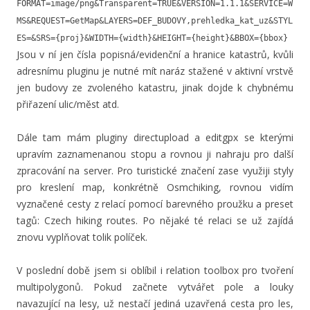
FORMAT=image/png&Transparent=TRUE&VERSION=1.1.1&SERVICE=W
MS&REQUEST=GetMap&LAYERS=DEF_BUDOVY,prehledka_kat_uz&STYL
ES=&SRS={proj}&WIDTH={width}&HEIGHT={height}&BBOX={bbox}
Jsou v ní jen čísla popisná/evidenční a hranice katastrů, kvůli
adresnímu pluginu je nutné mít naráz stažené v aktivní vrstvě
jen budovy ze zvoleného katastru, jinak dojde k chybnému
přiřazení ulic/měst atd.
Dále tam mám pluginy directupload a editgpx se kterými
upravím zaznamenanou stopu a rovnou ji nahraju pro další
zpracování na server. Pro turistické značení zase využiji styly
pro kreslení map, konkrétně Osmchiking, rovnou vidím
vyznačené cesty z relací pomocí barevného proužku a preset
tagů: Czech hiking routes. Po nějaké té relaci se už zajídá
znovu vyplňovat tolik políček.
V poslední době jsem si oblíbil i relation toolbox pro tvoření
multipolygonů. Pokud začnete vytvářet pole a louky
navazující na lesy, už nestačí jediná uzavřená cesta pro les,