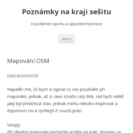
Poznámky na kraji sešitu
O požárním sportu a výpočetní technice
Přejít
Menu
k
obsahu
webu
Mapování OSM
Napsat komentář
Napadlo mě, že bych si vypsal co vše používám při
mapování, jednak, až si zase smažu celý disk, rád bych věděl
jaký byl předchozí stav, jednak mohu někoho inspirovat a
dopomoci mu k rychlejší či snazší práci.
Vstupy:
Při cíleném mapování nejčastěji jezdím na kole, dostanu se