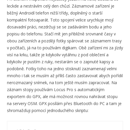
leckde a nestrávím celý den chůzí. Záznamové zařízení je
běžný Androidí telefon nižší třídy, doplněný o starší
kompaktní fotoaparát. Toto spojení velice urychluje mojí
dosavadní práci, nezdržuji se se zadáváním bodu a jeho
popisu do telefonu. Stačí mít jen přibližně srovnané časy v
obou zařízeních a později fotky spárovat se záznamem trasy
v počítači, já na to používám digikam. Obě zařízení mi za jízdy
visí na krku, takže je kdykoliv vytáhnu z pod oblečení a
kdykoliv je pustím z ruky, nestarám se o zapnuté kapsy a
podobně. Fotky toho na jedno stisknutí zaznamenají velmi
mnoho i tak se musím až příliš často zastavovat abych pořídil
nerozmazaný snímek, na tom ještě musím zapracovat. Na
záznam stopy používám Locus Pro s automatickým
exportem do GPX, ale má možnost rovnou nahrávat stopu
na servery OSM. GPX posílám přes Bluetooth do PC a tam je
shromažďuji pomocí jednoduchého skriptu: