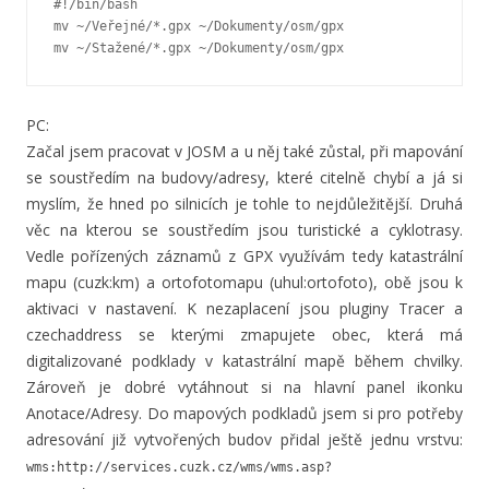
#!/bin/bash

mv ~/Veřejné/*.gpx ~/Dokumenty/osm/gpx

mv ~/Stažené/*.gpx ~/Dokumenty/osm/gpx
PC:
Začal jsem pracovat v JOSM a u něj také zůstal, při mapování
se soustředím na budovy/adresy, které citelně chybí a já si
myslím, že hned po silnicích je tohle to nejdůležitější. Druhá
věc na kterou se soustředím jsou turistické a cyklotrasy.
Vedle pořízených záznamů z GPX využívám tedy katastrální
mapu (cuzk:km) a ortofotomapu (uhul:ortofoto), obě jsou k
aktivaci v nastavení. K nezaplacení jsou pluginy Tracer a
czechaddress se kterými zmapujete obec, která má
digitalizované podklady v katastrální mapě během chvilky.
Zároveň je dobré vytáhnout si na hlavní panel ikonku
Anotace/Adresy. Do mapových podkladů jsem si pro potřeby
adresování již vytvořených budov přidal ještě jednu vrstvu:
wms:http://services.cuzk.cz/wms/wms.asp?