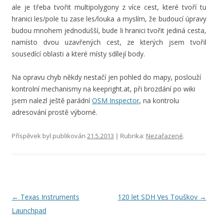
ale je třeba tvořit multipolygony z více cest, které tvoří tu
hranici les/pole tu zase les/louka a myslím, že budoucí úpravy
budou mnohem jednodušší, bude li hranici tvořit jediná cesta,
namísto dvou uzavřených cest, ze kterých jsem tvořil
sousedící oblasti a které místy sdílejí body.
Na opravu chyb někdy nestačí jen pohled do mapy, poslouží
kontrolní mechanismy na keepright.at, při brozdání po wiki
jsem nalezl ještě parádní
OSM Inspector
, na kontrolu
adresování prostě výborné.
Příspěvek byl publikován
21.5.2013
| Rubrika:
Nezařazené
.
Navigace
←
Texas Instruments
120 let SDH Ves Touškov
→
pro
Launchpad