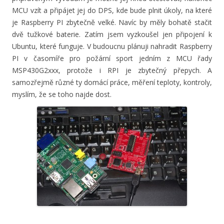
MCU vzít a připájet jej do DPS, kde bude plnit úkoly, na které
je Raspberry PI zbytečně velké. Navíc by měly bohatě stačit
dvě tužkové baterie. Zatím jsem vyzkoušel jen připojení k
Ubuntu, které funguje. V budoucnu plánuji nahradit Raspberry
PI v časomíře pro požární sport jedním z MCU řady
MSP430G2xxx, protože i RPI je zbytečný přepych. A
samozřejmě různé ty domácí práce, měření teploty, kontroly,
myslím, že se toho najde dost.