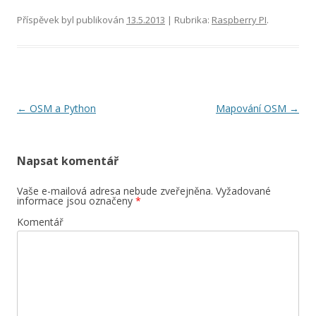
Příspěvek byl publikován
13.5.2013
| Rubrika:
Raspberry PI
.
Navigace
←
OSM a Python
Mapování OSM
→
pro
příspěvky
Napsat komentář
Vaše e-mailová adresa nebude zveřejněna.
Vyžadované
informace jsou označeny
*
Komentář