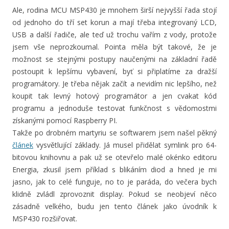
Ale, rodina MCU MSP430 je mnohem širší nejvyšší řada stojí
od jednoho do tří set korun a mají třeba integrovaný LCD,
USB a další řadiče, ale teď už trochu vařím z vody, protože
jsem vše neprozkoumal. Pointa měla být takové, že je
možnost se stejnými postupy naučenými na základní řadě
postoupit k lepšímu vybavení, byť si připlatíme za dražší
programátory. Je třeba nějak začít a nevidím nic lepšího, než
koupit tak levný hotový programátor a jen cvakat kód
programu a jednoduše testovat funkčnost s vědomostmi
získanými pomocí Raspberry PI.
Takže po drobném martyriu se softwarem jsem našel pěkný
článek
vysvětlující základy. Já musel přidělat symlink pro 64-
bitovou knihovnu a pak už se otevřelo malé okénko editoru
Energia, zkusil jsem příklad s blikáním diod a hned je mi
jasno, jak to celé funguje, no to je paráda, do večera bych
klidně zvládl zprovoznit display. Pokud se neobjeví něco
zásadně velkého, budu jen tento článek jako úvodník k
MSP430 rozšiřovat.