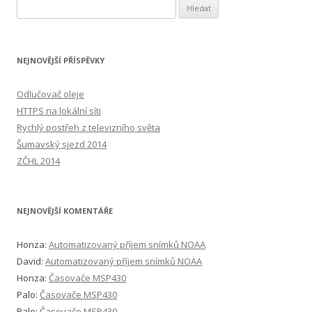
Vyhledávání
NEJNOVĚJŠÍ PŘÍSPĚVKY
Odlučovač oleje
HTTPS na lokální síti
Rychlý postřeh z televizního světa
Šumavský sjezd 2014
ZČHL 2014
NEJNOVĚJŠÍ KOMENTÁŘE
Honza
:
Automatizovaný příjem snímků NOAA
David
:
Automatizovaný příjem snímků NOAA
Honza
:
Časovače MSP430
Palo
:
Časovače MSP430
Palo
:
Časovače MSP430