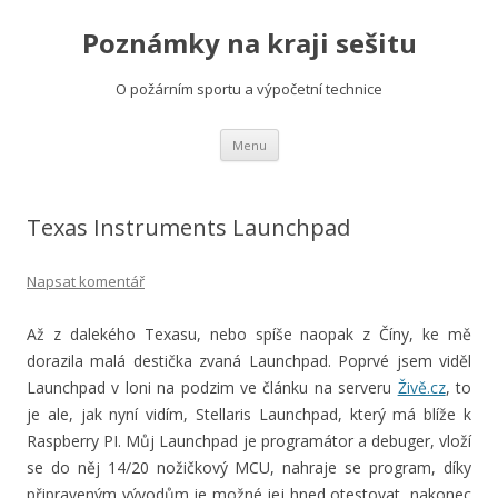
Poznámky na kraji sešitu
O požárním sportu a výpočetní technice
Přejít
Menu
k
obsahu
webu
Texas Instruments Launchpad
Napsat komentář
Až z dalekého Texasu, nebo spíše naopak z Číny, ke mě
dorazila malá destička zvaná Launchpad. Poprvé jsem viděl
Launchpad v loni na podzim ve článku na serveru
Živě.cz
, to
je ale, jak nyní vidím, Stellaris Launchpad, který má blíže k
Raspberry PI. Můj Launchpad je programátor a debuger, vloží
se do něj 14/20 nožičkový MCU, nahraje se program, díky
připraveným vývodům je možné jej hned otestovat, nakonec