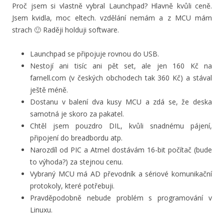
Proč jsem si vlastně vybral Launchpad? Hlavně kvůli ceně.
Jsem kvidla, moc eltech. vzdělání nemám a z MCU mám
strach 🙂 Raději holduji software.
Launchpad se připojuje rovnou do USB.
Nestojí ani tisíc ani pět set, ale jen 160 Kč na
farnell.com (v českých obchodech tak 360 Kč) a stával
ještě méně.
Dostanu v balení dva kusy MCU a zdá se, že deska
samotná je skoro za pakatel.
Chtěl jsem pouzdro DIL, kvůli snadnému pájení,
připojení do breadbordu atp.
Narozdíl od PIC a Atmel dostávám 16-bit počítač (bude
to výhoda?) za stejnou cenu.
Vybraný MCU má AD převodník a sériové komunikační
protokoly, které potřebuji.
Pravděpodobně nebude problém s programování v
Linuxu.