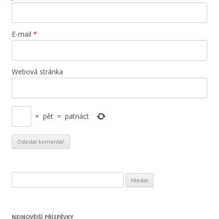
E-mail
*
Webová stránka
×
pět
=
patnáct
Vyhledávání
NEJNOVĚJŠÍ PŘÍSPĚVKY