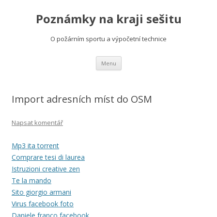
Poznámky na kraji sešitu
O požárním sportu a výpočetní technice
Přejít
Menu
k
obsahu
webu
Import adresních míst do OSM
Napsat komentář
Mp3 ita torrent
Comprare tesi di laurea
Istruzioni creative zen
Te la mando
Sito giorgio armani
Virus facebook foto
Daniele franco facebook