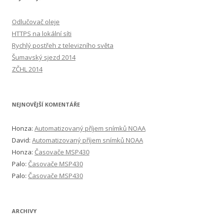
Odlučovač oleje
HTTPS na lokální síti
Rychlý postřeh z televizního světa
Šumavský sjezd 2014
ZČHL 2014
NEJNOVĚJŠÍ KOMENTÁŘE
Honza
:
Automatizovaný příjem snímků NOAA
David
:
Automatizovaný příjem snímků NOAA
Honza
:
Časovače MSP430
Palo
:
Časovače MSP430
Palo
:
Časovače MSP430
ARCHIVY