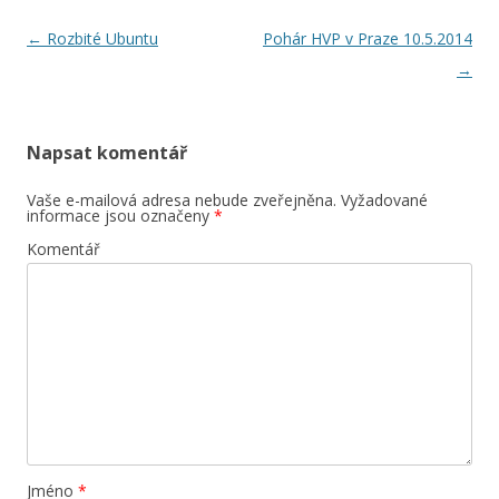
Navigace
←
Rozbité Ubuntu
Pohár HVP v Praze 10.5.2014
pro
→
příspěvky
Napsat komentář
Vaše e-mailová adresa nebude zveřejněna.
Vyžadované
informace jsou označeny
*
Komentář
Jméno
*