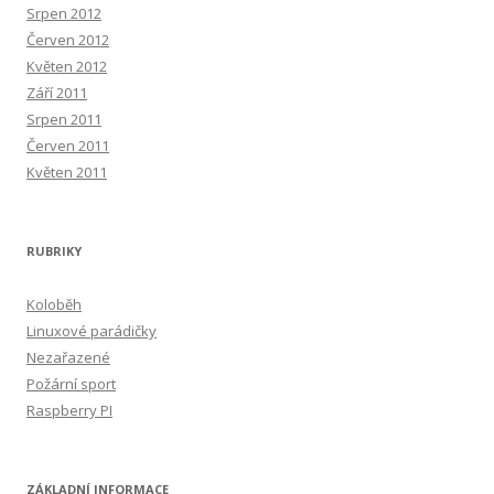
Srpen 2012
Červen 2012
Květen 2012
Září 2011
Srpen 2011
Červen 2011
Květen 2011
RUBRIKY
Koloběh
Linuxové parádičky
Nezařazené
Požární sport
Raspberry PI
ZÁKLADNÍ INFORMACE